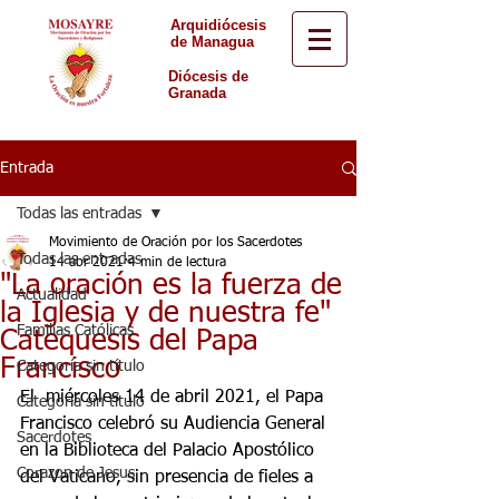
Arquidiócesis
de Managua
Diócesis de
Granada
Entrada
Todas las entradas
Movimiento de Oración por los Sacerdotes
Todas las entradas
14 abr 2021
4 min de lectura
"La oración es la fuerza de
Actualidad
la Iglesia y de nuestra fe"
Familias Católicas
Catequesis del Papa
Francisco
Categoría sin título
El  miércoles 14 de abril 2021, el Papa 
Categoría sin título
Francisco celebró su Audiencia General 
Sacerdotes
en la Biblioteca del Palacio Apostólico 
Corazon de Jesus
del Vaticano, sin presencia de fieles a 