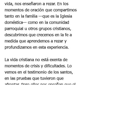
vida, nos enseñaron a rezar. En los 
momentos de oración que compartimos 
tanto en la familia —que es la Iglesia 
doméstica— como en la comunidad 
parroquial u otros grupos cristianos, 
descubrimos que crecemos en la fe a 
medida que aprendemos a rezar y 
profundizamos en esta experiencia.
La vida cristiana no está exenta de 
momentos de crisis y dificultades. Lo 
vemos en el testimonio de los santos, 
en las pruebas que tuvieron que 
afrontar. Pero ellos nos enseñan que el 
secreto para seguir caminando en la fe 
es la fuerza de la oración, pues gracias 
a ella pudieron perseverar y sostener a 
otros en su peregrinar. Sigamos su 