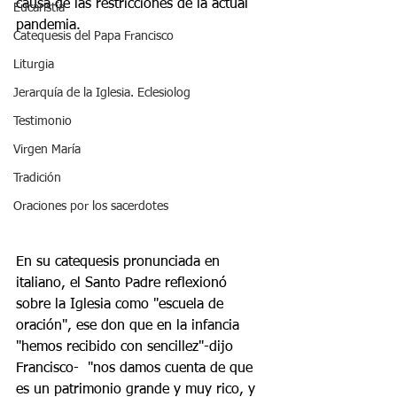
causa de las restricciones de la actual 
Eucaristía
pandemia.
Catequesis del Papa Francisco
Liturgia
Jerarquía de la Iglesia. Eclesiolog
Testimonio
Virgen María
Tradición
Oraciones por los sacerdotes
En su catequesis pronunciada en 
italiano, el Santo Padre reflexionó 
sobre la Iglesia como "escuela de 
oración", ese don que en la infancia 
"hemos recibido con sencillez"-dijo 
Francisco-  "nos damos cuenta de que 
es un patrimonio grande y muy rico, y 