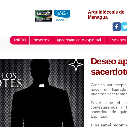
Arquidiócesis de
Managua
INICIO
Nosotros
Apadrinamiento espiritual
Oraciones
Deseo ap
sacerdote
Gracias por acepta
hace, un llamado
nuestros sacerdotes 
Favor llene el f
contestaremos y 
sacerdote de qui
Espiritual.
Dios sabrá recomp